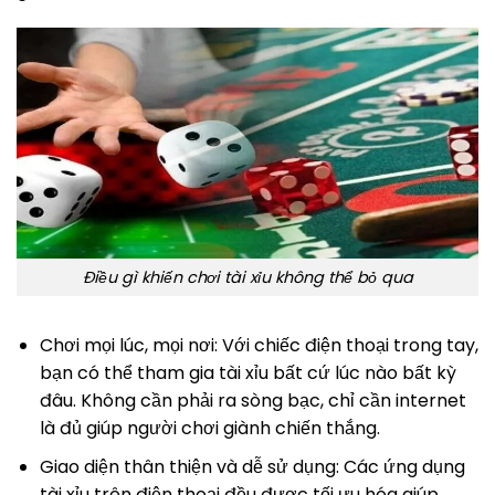
Điều gì khiến chơi tài xỉu không thể bỏ qua
Chơi mọi lúc, mọi nơi: Với chiếc điện thoại trong tay,
bạn có thể tham gia tài xỉu bất cứ lúc nào bất kỳ
đâu. Không cần phải ra sòng bạc, chỉ cần internet
là đủ giúp người chơi giành chiến thắng.
Giao diện thân thiện và dễ sử dụng: Các ứng dụng
tài xỉu trên điện thoại đều được tối ưu hóa giúp