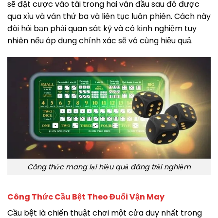
sẽ đặt cược vào tài trong hai ván đầu sau đó được
qua xỉu và ván thứ ba và liên tục luân phiên. Cách này
đòi hỏi bạn phải quan sát kỹ và có kinh nghiệm tuy
nhiên nếu áp dụng chính xác sẽ vô cùng hiệu quả.
Công thức mang lại hiệu quả đáng trải nghiệm
Công Thức Cầu Bệt Theo Đuổi Vận May
Cầu bệt là chiến thuật chơi một cửa duy nhất trong