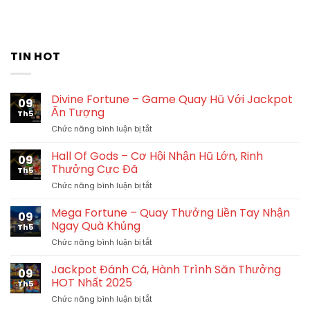
TIN HOT
Divine Fortune – Game Quay Hũ Với Jackpot
09
Ấn Tượng
Th5
Chức năng bình luận bị tắt
ở
Divine
Fortune
Hall Of Gods – Cơ Hội Nhận Hũ Lớn, Rinh
09
–
Thưởng Cực Đã
Th5
Game
Chức năng bình luận bị tắt
ở
Quay
Hall
Hũ
Of
Mega Fortune – Quay Thưởng Liền Tay Nhận
Với
09
Gods
Jackpot
Ngay Quà Khủng
Th5
–
Ấn
Chức năng bình luận bị tắt
ở
Cơ
Tượng
Mega
Hội
Fortune
Jackpot Đánh Cá, Hành Trình Săn Thưởng
Nhận
09
–
Hũ
HOT Nhất 2025
Th5
Quay
Lớn,
Chức năng bình luận bị tắt
ở
Thưởng
Rinh