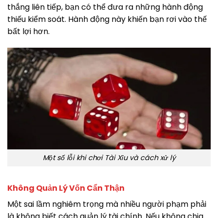
thắng liên tiếp, bạn có thể đưa ra những hành động
thiếu kiểm soát. Hành động này khiến bạn rơi vào thế
bất lợi hơn.
Một số lỗi khi chơi Tài Xỉu và cách xử lý
Không Quản Lý Vốn Cẩn Thận
Một sai lầm nghiêm trọng mà nhiều người phạm phải
là không biết cách quản lý tài chính. Nếu không chia