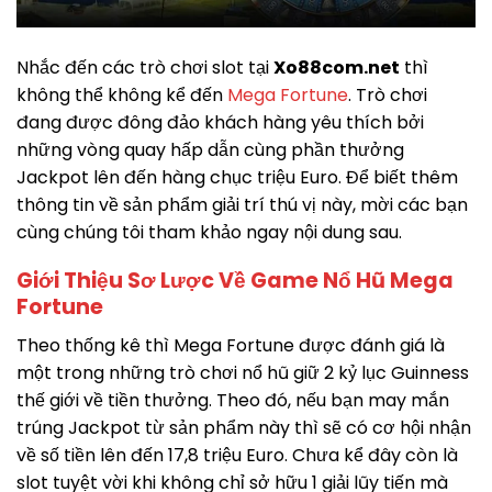
Nhắc đến các trò chơi slot tại
Xo88com.net
thì
không thể không kể đến
Mega Fortune
. Trò chơi
đang được đông đảo khách hàng yêu thích bởi
những vòng quay hấp dẫn cùng phần thưởng
Jackpot lên đến hàng chục triệu Euro. Để biết thêm
thông tin về sản phẩm giải trí thú vị này, mời các bạn
cùng chúng tôi tham khảo ngay nội dung sau.
Giới Thiệu Sơ Lược Về Game Nổ Hũ Mega
Fortune
Theo thống kê thì Mega Fortune được đánh giá là
một trong những trò chơi nổ hũ giữ 2 kỷ lục Guinness
thế giới về tiền thưởng. Theo đó, nếu bạn may mắn
trúng Jackpot từ sản phẩm này thì sẽ có cơ hội nhận
về số tiền lên đến 17,8 triệu Euro. Chưa kể đây còn là
slot tuyệt vời khi không chỉ sở hữu 1 giải lũy tiến mà