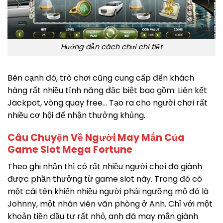
Hướng dẫn cách chơi chi tiết
Bên cạnh đó, trò chơi cũng cung cấp đến khách
hàng rất nhiều tính năng đặc biệt bao gồm: Liên kết
Jackpot, vòng quay free… Tạo ra cho người chơi rất
nhiều cơ hội để nhận thưởng khủng.
Câu Chuyện Về Người May Mắn Của
Game Slot Mega Fortune
Theo ghi nhận thì có rất nhiều người chơi đã giành
được phần thưởng từ game slot này. Trong đó có
một cái tên khiến nhiều người phải ngưỡng mộ đó là
Johnny, một nhân viên văn phòng ở Anh. Chỉ với một
khoản tiền đầu tư rất nhỏ, anh đã may mắn giành