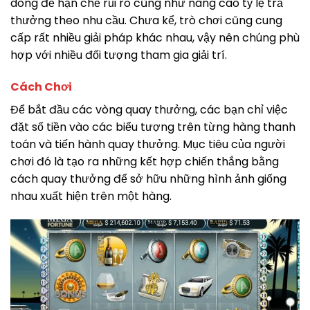
dòng để hạn chế rủi ro cũng như nâng cao tỷ lệ trả
thưởng theo nhu cầu. Chưa kể, trò chơi cũng cung
cấp rất nhiều giải pháp khác nhau, vậy nên chúng phù
hợp với nhiều đối tượng tham gia giải trí.
Cách Chơi
Để bắt đầu các vòng quay thưởng, các bạn chỉ việc
đặt số tiền vào các biểu tượng trên từng hàng thanh
toán và tiến hành quay thưởng. Mục tiêu của người
chơi đó là tạo ra những kết hợp chiến thắng bằng
cách quay thưởng để sở hữu những hình ảnh giống
nhau xuất hiện trên một hàng.